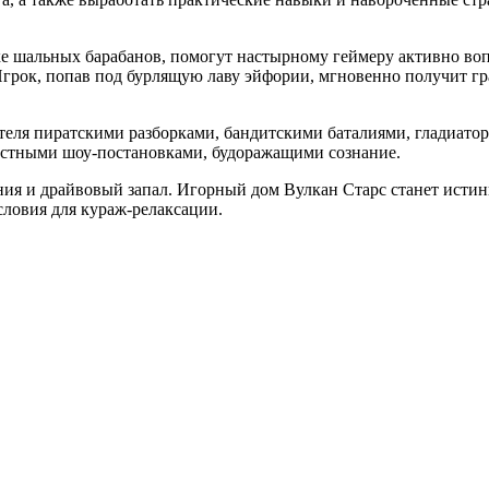
е шальных барабанов, помогут настырному геймеру активно воп
 Игрок, попав под бурлящую лаву эйфории, мгновенно получит 
теля пиратскими разборками, бандитскими баталиями, гладиат
астными шоу-постановками, будоражащими сознание.
ия и драйвовый запал. Игорный дом Вулкан Старс станет исти
словия для кураж-релаксации.