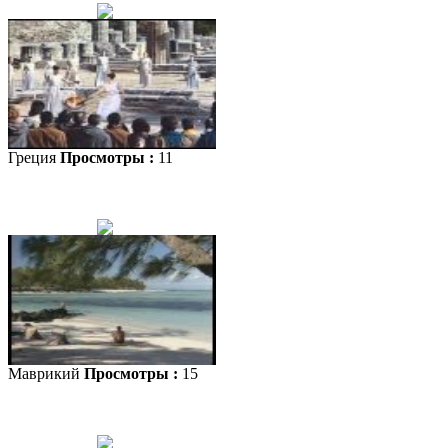
Греция
Просмотры :
11
Маврикий
Просмотры :
15