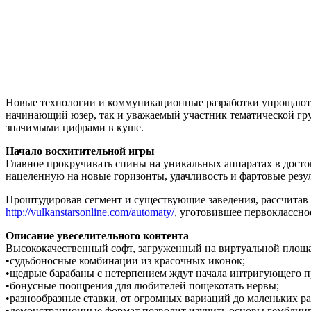
Новые технологии и коммуникационные разработки упрощают 
начинающий юзер, так и уважаемый участник тематической гру
значимыми цифрами в куше.
Начало восхитительной игры
Главное прокручивать спины на уникальных аппаратах в достой
нацеленную на новые горизонты, удачливость и фартовые резу
Проштудировав сегмент и существующие заведения, рассчитав 
http://vulkanstarsonline.com/automaty/
, уготовившее первоклассн
Описание увеселительного контента
Высококачественный софт, загруженный на виртуальной площ
•судьбоносные комбинации из красочных иконок;
•щедрые барабаны с нетерпением ждут начала интригующего п
•бонусные поощрения для любителей пощекотать нервы;
•разнообразные ставки, от огромных вариаций до маленьких ра
•демонстрационные формат позволит изучить основы гемблинг