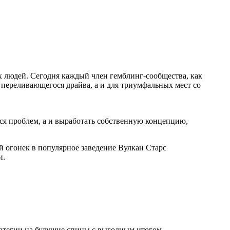
 людей. Сегодня каждый член гемблинг-сообщества, как
переливающегося драйва, а и для триумфальных мест со
хся проблем, а и выработать собственную концепцию,
й огонек в популярное заведение Вулкан Старс
и.
ратегии на будущие спины с выгодным итогом.