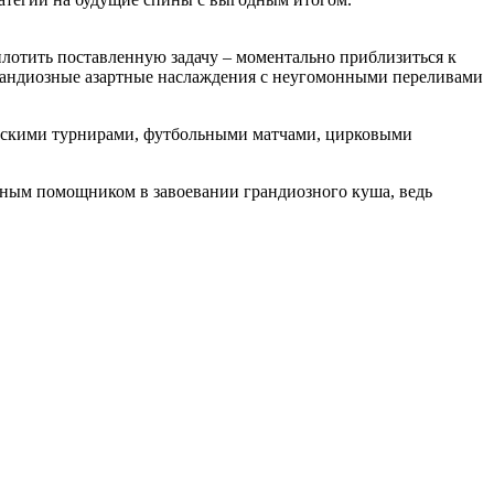
лотить поставленную задачу – моментально приблизиться к
грандиозные азартные наслаждения с неугомонными переливами
орскими турнирами, футбольными матчами, цирковыми
нным помощником в завоевании грандиозного куша, ведь