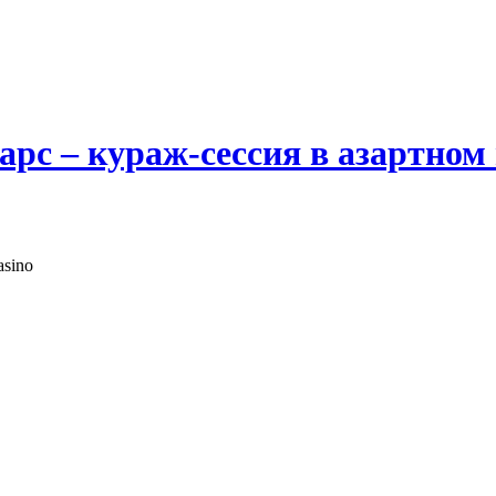
рс – кураж-сессия в азартном