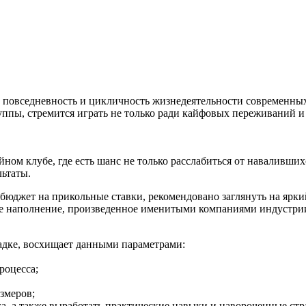
повседневность и цикличность жизнедеятельности современных
ппы, стремится играть не только ради кайфовых переживаний и 
ном клубе, где есть шанс не только расслабиться от наваливши
льтаты.
бюджет на прикольные ставки, рекомендовано заглянуть на ярки
ое наполнение, произведенное именитыми компаниями индустри
адке, восхищает данными параметрами:
роцесса;
змеров;
а, а также выработать практические навыки и навороченные ст