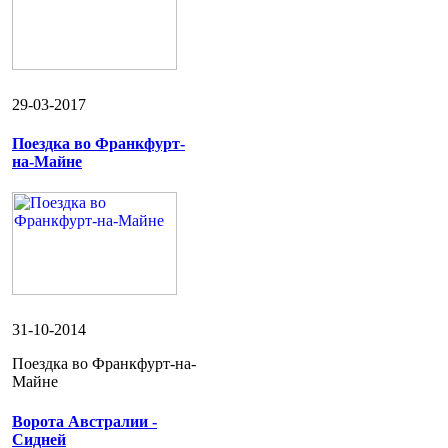
29-03-2017
Поездка во Франкфурт-
на-Майне
31-10-2014
Поездка во Франкфурт-на-
Майне
Ворота Австралии -
Сидней