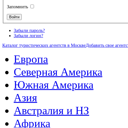
Запомнить
Забыли пароль?
Забыли логин?
Каталог туристических агентств в Москве
Добавить свое агентс
Европа
Северная Америка
Южная Америка
Азия
Австралия и НЗ
Африка