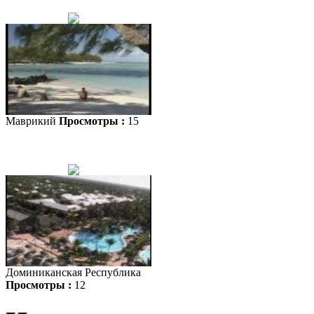
Маврикий
Просмотры :
15
Доминиканская Республика
Просмотры :
12