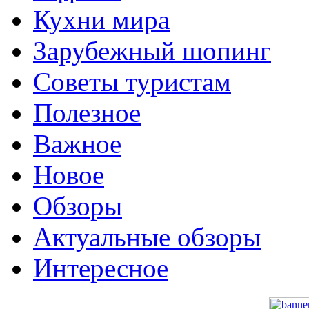
Кухни мира
Зарубежный шопинг
Советы туристам
Полезное
Важное
Новое
Обзоры
Актуальные обзоры
Интересное