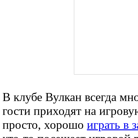
В клубе Вулкан всегда мн
гости приходят на игрову
просто, хорошо
играть в з