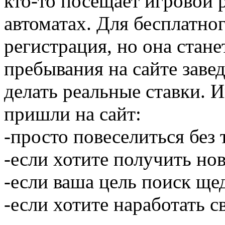
кто-то посещает игровой р
автоматах. Для бесплатно
регистрация, но она стан
пребывания на сайте заве
делать реальные ставки. 
пришли на сайт:
-просто повеселиться без 
-если хотите получить но
-если ваша цель поиск ще
-если хотите наработать с