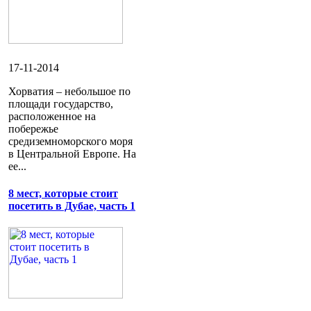
17-11-2014
Хорватия – небольшое по
площади государство,
расположенное на
побережье
средиземноморского моря
в Центральной Европе. На
ее...
8 мест, которые стоит
посетить в Дубае, часть 1