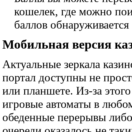
кошелек, где можно пои
баллов обнаруживается 
Мобильная версия каз
Актуальные зеркала кази
портал доступны не прост
или планшете. Из-за этог
игровые автоматы в любом
обеденные перерывы либо
очереди оказалось не так