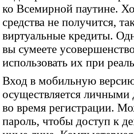
ко Всемирной паутине. Хо
средства не получится, та
виртуальные кредиты. Од
вы сумеете усовершенство
использовать их при реал
Вход в мобильную версию
осуществляется личными 
во время регистрации. М
пароль, чтобы доступ к д