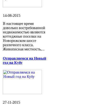
14-08-2015
В настоящее время
довольно востребованной
недвижимостью являются
коттеджные поселки на
Новорижском шоссе
различного класса.
Живописная местность,...
Отправляемся на Новый
год на Кубу
27-11-2015