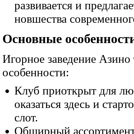
развивается и предлага
новшества современног
Основные особенности
Игорное заведение Азино
особенности:
Клуб приоткрыт для лю
оказаться здесь и стар
слот.
Обширный ассортимент