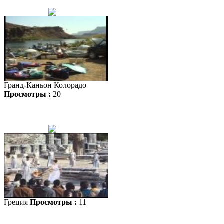
Гранд-Каньон Колорадо
Просмотры :
20
Греция
Просмотры :
11