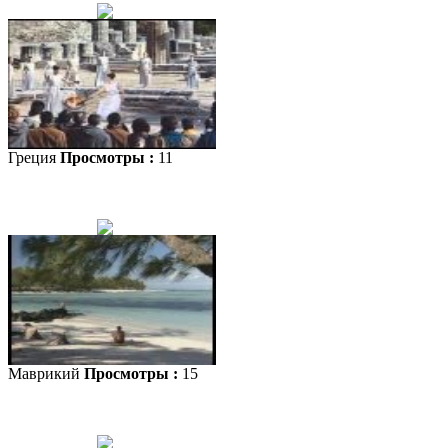
Греция
Просмотры :
11
Маврикий
Просмотры :
15