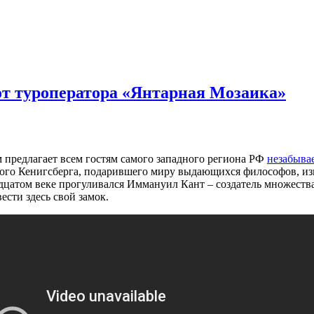
от туроператора «Янтарная Мозаика»
 предлагает всем гостям самого западного региона РФ
незабыва
нного Кенигсберга, подарившего миру выдающихся философов, и
адцатом веке прогуливался Иммануил Кант – создатель множеств
ести здесь свой замок.