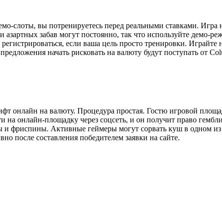
мо-слоты, вы потренируетесь перед реальными ставками. Игра 
и азартных забав могут постоянно, так что используйте демо-
 регистрироваться, если ваша цель просто тренировки. Играйте 
 предложения начать рисковать на валюту будут поступать от Col
фт онлайн на валюту. Процедура простая. Гостю игровой площад
и на онлайн-площадку через соцсеть, и он получит право гембл
 и фриспины. Активные геймеры могут сорвать куш в одном из 
о после составления победителем заявки на сайте.