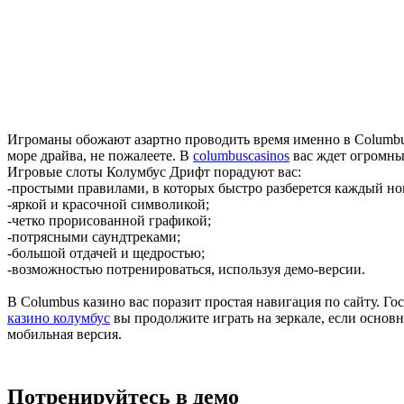
Игроманы обожают азартно проводить время именно в Columbus 
море драйва, не пожалеете. В
columbuscasinos
вас ждет огромны
Игровые слоты Колумбус Дрифт порадуют вас:
-простыми правилами, в которых быстро разберется каждый но
-яркой и красочной символикой;
-четко прорисованной графикой;
-потрясными саундтреками;
-большой отдачей и щедростью;
-возможностью потренироваться, используя демо-версии.
В Columbus казино вас поразит простая навигация по сайту. Г
казино колумбус
вы продолжите играть на зеркале, если основн
мобильная версия.
Потренируйтесь в демо