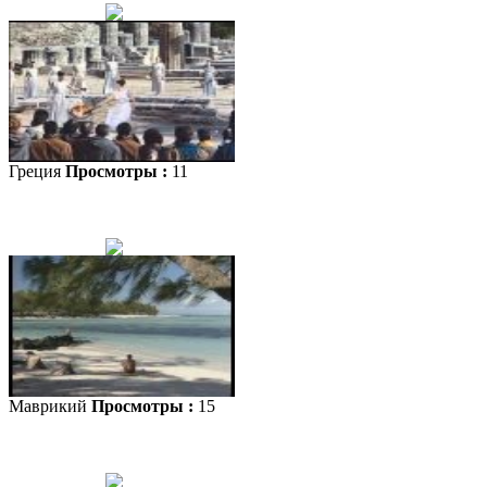
Греция
Просмотры :
11
Маврикий
Просмотры :
15