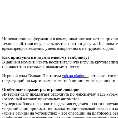
Инновационные формации в коммуникациях влияют на циклично
технологий зависит уровень деятельности и досуга. Пользова
времяпрепровождения, умело выкроенного из трудового дня.
Как приступить к изумительному гемблингу?
В данный момент, начать восхитительную игру на крутом аппар
перманентно готовые к шальному запуску.
Игровой холл Вулкан Платинум
vulcan platinum
встречает гост
подходящий по картинкам, сюжетной линии, многогранности, 
Особенные параметры игровой локации
Интернет-сайт предлагает отдохнуть по максимуму, ведь кур
•огромный каталог прикольных автоматов;
•суперская бонусная политика для завсегдатаев – гости получ
•горячий спин приносит не только эмоциональный накал, а и 
•ясные раунды на устройствах – все операции на платформе без
•эффективные характеристики машин поражают возможностям