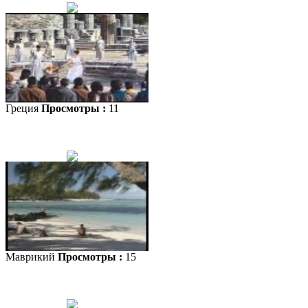
Греция
Просмотры :
11
Маврикий
Просмотры :
15