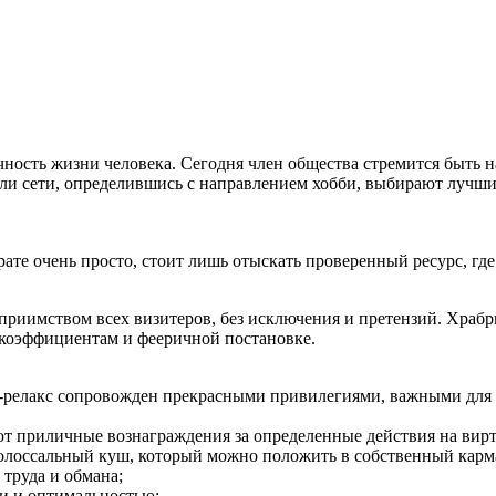
сть жизни человека. Сегодня член общества стремится быть на
тели сети, определившись с направлением хобби, выбирают лучши
ате очень просто, стоит лишь отыскать проверенный ресурс, гд
еприимством всех визитеров, без исключения и претензий. Храб
коэффициентам и фееричной постановке.
аж-релакс сопровожден прекрасными привилегиями, важными для
ают приличные вознаграждения за определенные действия на вир
колоссальный куш, который можно положить в собственный карм
 труда и обмана;
и и оптимальностью;