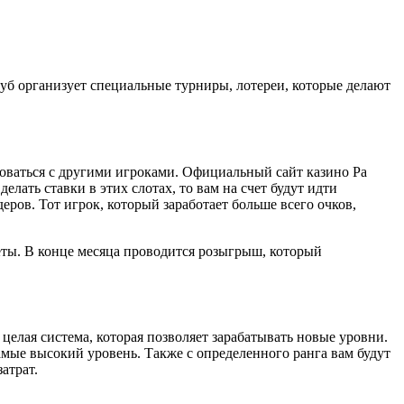
уб организует специальные турниры, лотереи, которые делают
новаться с другими игроками. Официальный сайт казино Ра
елать ставки в этих слотах, то вам на счет будут идти
еров. Тот игрок, который заработает больше всего очков,
леты. В конце месяца проводится розыгрыш, который
 целая система, которая позволяет зарабатывать новые уровни.
самые высокий уровень. Также с определенного ранга вам будут
атрат.