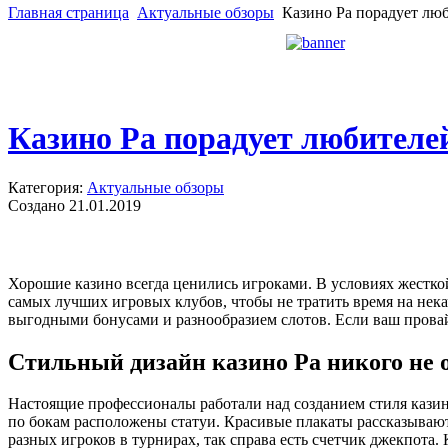
Главная страница
Актуальные обзоры
Казино Ра порадует лю
Казино Ра порадует любителе
Категория:
Актуальные обзоры
Создано 21.01.2019
Хорошие казино всегда ценились игроками. В условиях жестко
самых лучших игровых клубов, чтобы не тратить время на нека
выгодными бонусами и разнообразием слотов. Если ваш провайд
Стильный дизайн казино Ра никого не
Настоящие профессионалы работали над созданием стиля казино 
по бокам расположены статуи. Красивые плакаты рассказывают 
разных игроков в турнирах, так справа есть счетчик джекпота