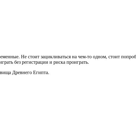
временные. Не стоит зацикливаться на чем-то одном, стоит попроб
играть без регистрации и риска проиграть.
овища Древнего Египта.