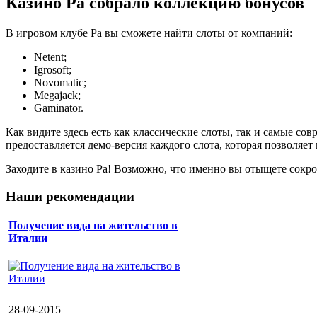
Казино Ра собрало коллекцию бонусов
В игровом клубе Ра вы сможете найти слоты от компаний:
Netent;
Igrosoft;
Novomatic;
Megajack;
Gaminator.
Как видите здесь есть как классические слоты, так и самые со
предоставляется демо-версия каждого слота, которая позволяет 
Заходите в казино Ра! Возможно, что именно вы отыщете сокр
Наши рекомендации
Получение вида на жительство в
Италии
28-09-2015