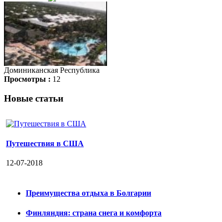
Доминиканская Республика
Просмотры :
12
Новые статьи
Путешествия в США
12-07-2018
Преимущества отдыха в Болгарии
Финляндия: страна снега и комфорта