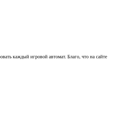
овать каждый игровой автомат. Благо, что на сайте