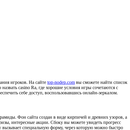
ания игроков. На сайте
top-nodep.com
вы сможете найти список
азвать casino Ra, где хорошие условия игры сочетаются с
еспечить себе доступ, воспользовавшись онлайн-зеркалом.
рамиды. Фон сайта создан в виде кирпичей и древних узоров, а
призы, интересные акции. Сбоку вы можете увидеть прогресс
глу вызывает специальную форму, через которую можно быстро