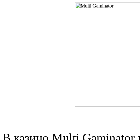
В казино Multi Gaminator 