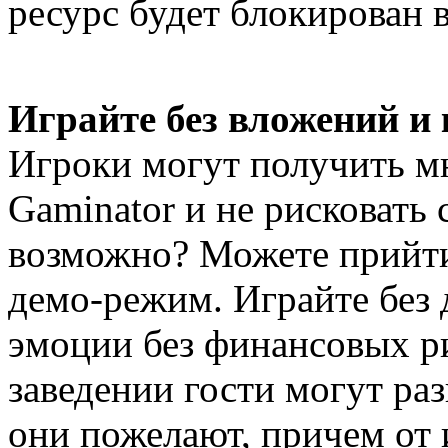
ресурс будет блокирован
Играйте без вложений и 
Игроки могут получить мн
Gaminator и не рисковать 
возможно? Можете прийти
демо-режим. Играйте без 
эмоции без финансовых ри
заведении гости могут раз
они пожелают, причем от 