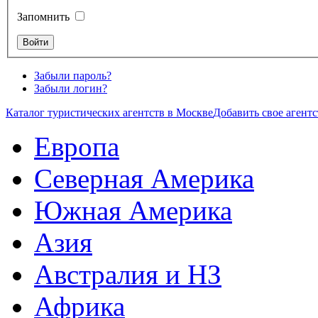
Запомнить
Забыли пароль?
Забыли логин?
Каталог туристических агентств в Москве
Добавить свое агентс
Европа
Северная Америка
Южная Америка
Азия
Австралия и НЗ
Африка