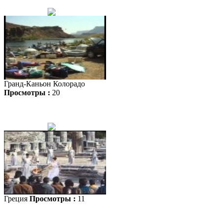
Гранд-Каньон Колорадо
Просмотры :
20
Греция
Просмотры :
11