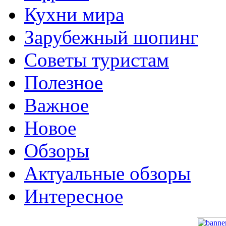
Кухни мира
Зарубежный шопинг
Советы туристам
Полезное
Важное
Новое
Обзоры
Актуальные обзоры
Интересное