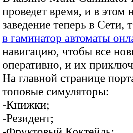
проведет время, и в этом 
заведение теперь в Сети,
в гаминатор автоматы онл
навигацию, чтобы все нов
оперативно, и их приключ
На главной странице порт
топовые симуляторы:
-Книжки;
-Резидент;
-Фруктовый Коктейль;