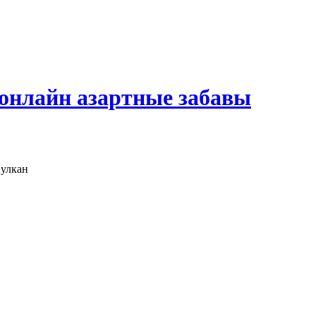
 онлайн азартные забавы