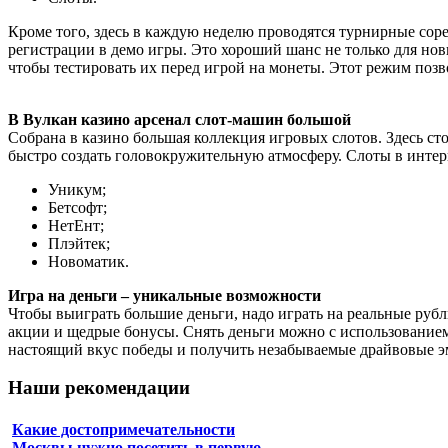
Кроме того, здесь в каждую неделю проводятся турнирные соре
регистрации в демо игры. Это хороший шанс не только для нов
чтобы тестировать их перед игрой на монеты. Этот режим позв
В Вулкан казино арсенал слот-машин большой
Собрана в казино большая коллекция игровых слотов. Здесь с
быстро создать головокружительную атмосферу. Слоты в интер
Уникум;
Бетсофт;
НетЕнт;
Плэйтек;
Новоматик.
Игра на деньги – уникальные возможности
Чтобы выиграть большие деньги, надо играть на реальные рубл
акции и щедрые бонусы. Снять деньги можно с использованием 
настоящий вкус победы и получить незабываемые драйвовые э
Наши рекомендации
Какие достопримечательности
Москвы нужно посетить в первую