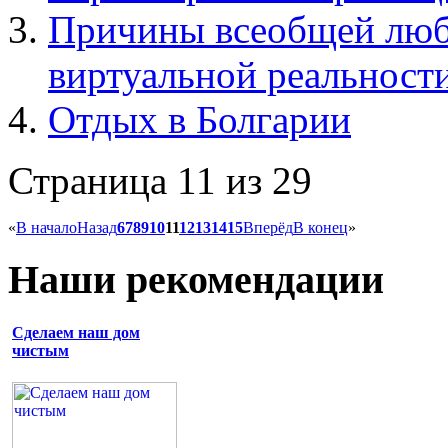
Причины всеобщей любв
виртуальной реальност
Отдых в Болгарии
Страница 11 из 29
«
В начало
Назад
6
7
8
9
10
11
12
13
14
15
Вперёд
В конец
»
Наши рекомендации
Сделаем наш дом
чистым