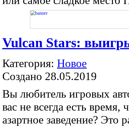
или самое сладкое место 
Vulcan Stars: выигр
Категория:
Новое
Создано 28.05.2019
Вы любитель игровых авто
вас не всегда есть время,
азартное заведение? Это 