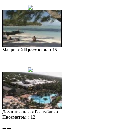
Маврикий
Просмотры :
15
Доминиканская Республика
Просмотры :
12