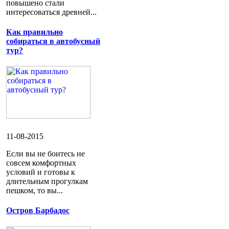
повышено стали
интересоваться древней...
Как правильно
собираться в автобусный
тур?
11-08-2015
Если вы не боитесь не
совсем комфортных
условий и готовы к
длительным прогулкам
пешком, то вы...
Остров Барбадос