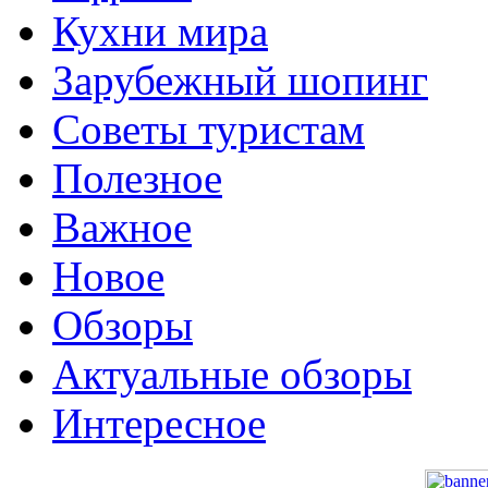
Кухни мира
Зарубежный шопинг
Советы туристам
Полезное
Важное
Новое
Обзоры
Актуальные обзоры
Интересное