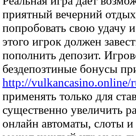
Реальная игра дает возмо
приятный вечерний отдых
попробовать свою удачу 
этого игрок должен завес
пополнить депозит. Игров
бездепозтиные бонусы пр
http://vulkancasino.online/r
применять только для став
существенно увеличить р
онлайн автоматы, слоты 