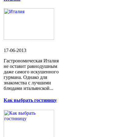
17-06-2013
Гастрономическая Италия
не оставит равнодушным
даже самого искушенного
гурмана. Однако для
знакомства с лучшими
блюдами итальянской...
Как выбрать гостиницу