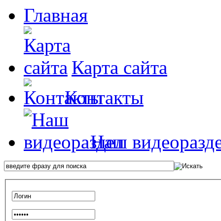
Главная
Карта сайта
Контакты
Наш видеоразд