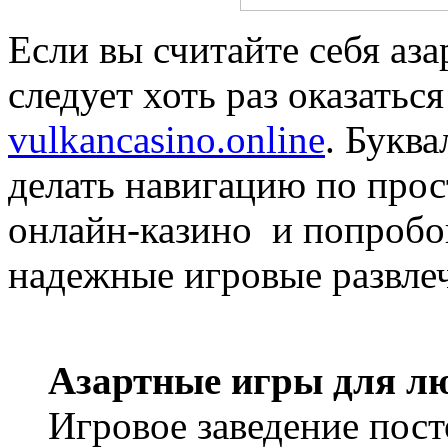
Если вы считайте себя аз
следует хоть раз оказатьс
vulkancasino.online
. Букв
делать навигацию по прос
онлайн-казино и попробо
надежные игровые развле
Азартные игры для лю
Игровое заведение пост