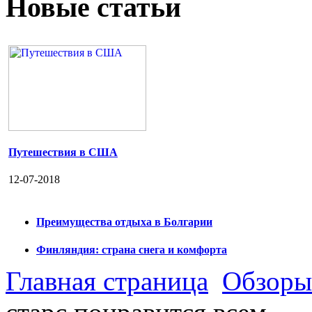
Новые статьи
Путешествия в США
12-07-2018
Преимущества отдыха в Болгарии
Финляндия: страна снега и комфорта
Главная страница
Обзоры