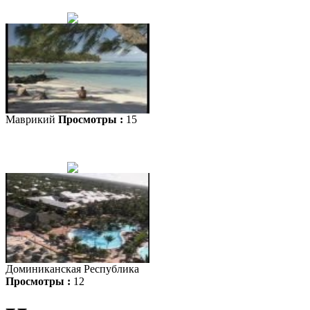
Маврикий
Просмотры :
15
Доминиканская Республика
Просмотры :
12