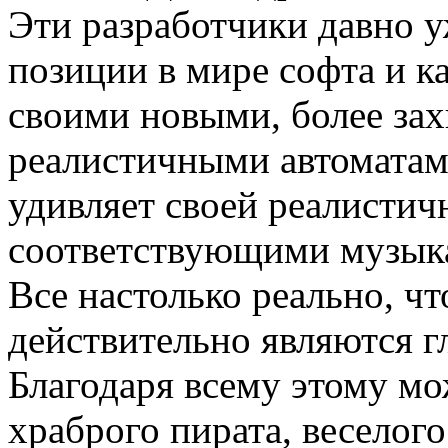
Эти разработчики давно 
позиции в мире софта и к
своими новыми, более за
реалистичными автоматам
удивляет своей реалистич
соответствующими музык
Все настолько реально, чт
действительно являются г
Благодаря всему этому мо
храброго пирата, веселого