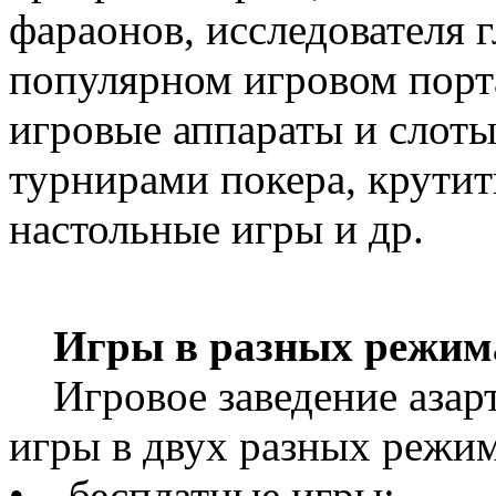
фараонов, исследователя г
популярном игровом порта
игровые аппараты и слоты
турнирами покера, крутить
настольные игры и др.
Игры в разных режим
Игровое заведение азарт
игры в двух разных режим
• бесплатные игры;